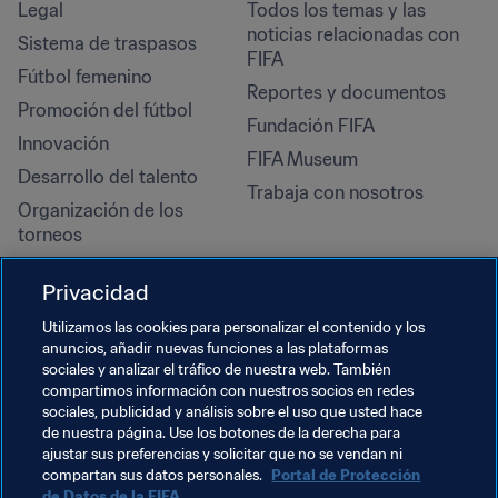
Legal
Todos los temas y las 
noticias relacionadas con 
Sistema de traspasos
FIFA
Fútbol femenino
Reportes y documentos
Promoción del fútbol
Fundación FIFA
Innovación
FIFA Museum
Desarrollo del talento
Trabaja con nosotros
Organización de los 
torneos
Sostenibilidad
Privacidad
Derechos humanos y lucha 
contra la discriminación
Utilizamos las cookies para personalizar el contenido y los
anuncios, añadir nuevas funciones a las plataformas
Salud y atención médica
sociales y analizar el tráfico de nuestra web. También
Iniciativas educativas
compartimos información con nuestros socios en redes
sociales, publicidad y análisis sobre el uso que usted hace
de nuestra página. Use los botones de la derecha para
ajustar sus preferencias y solicitar que no se vendan ni
compartan sus datos personales.
Portal de Protección
de Datos de la FIFA