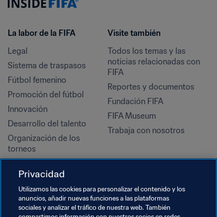
La labor de la FIFA
Visite también
Legal
Todos los temas y las 
noticias relacionadas con 
Sistema de traspasos
FIFA
Fútbol femenino
Reportes y documentos
Promoción del fútbol
Fundación FIFA
Innovación
FIFA Museum
Desarrollo del talento
Trabaja con nosotros
Organización de los 
torneos
Sostenibilidad
Privacidad
Derechos humanos y lucha 
contra la discriminación
Utilizamos las cookies para personalizar el contenido y los
anuncios, añadir nuevas funciones a las plataformas
Salud y atención médica
sociales y analizar el tráfico de nuestra web. También
compartimos información con nuestros socios en redes