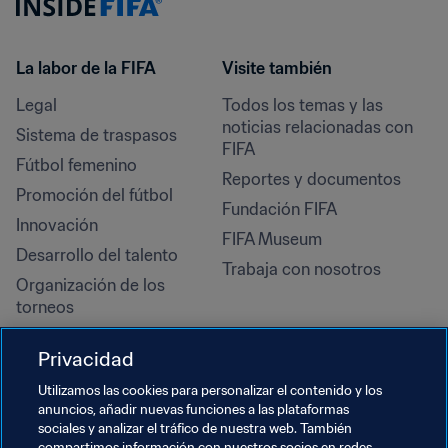
La labor de la FIFA
Visite también
Legal
Todos los temas y las 
noticias relacionadas con 
Sistema de traspasos
FIFA
Fútbol femenino
Reportes y documentos
Promoción del fútbol
Fundación FIFA
Innovación
FIFA Museum
Desarrollo del talento
Trabaja con nosotros
Organización de los 
torneos
Sostenibilidad
Privacidad
Derechos humanos y lucha 
contra la discriminación
Utilizamos las cookies para personalizar el contenido y los
anuncios, añadir nuevas funciones a las plataformas
Salud y atención médica
sociales y analizar el tráfico de nuestra web. También
compartimos información con nuestros socios en redes