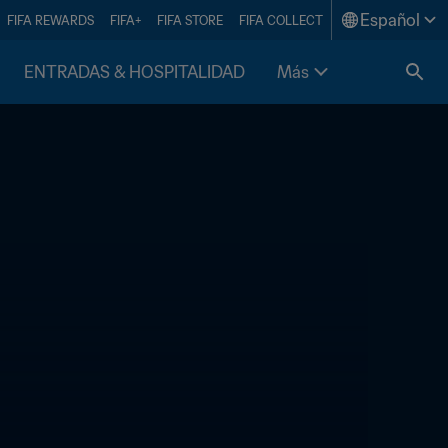
Español
FIFA REWARDS
FIFA+
FIFA STORE
FIFA COLLECT
ENTRADAS & HOSPITALIDAD
Más