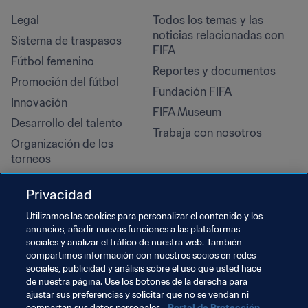
Legal
Todos los temas y las 
noticias relacionadas con 
Sistema de traspasos
FIFA
Fútbol femenino
Reportes y documentos
Promoción del fútbol
Fundación FIFA
Innovación
FIFA Museum
Desarrollo del talento
Trabaja con nosotros
Organización de los 
torneos
Sostenibilidad
Privacidad
Derechos humanos y lucha 
contra la discriminación
Utilizamos las cookies para personalizar el contenido y los
anuncios, añadir nuevas funciones a las plataformas
Salud y atención médica
sociales y analizar el tráfico de nuestra web. También
Iniciativas educativas
compartimos información con nuestros socios en redes
sociales, publicidad y análisis sobre el uso que usted hace
de nuestra página. Use los botones de la derecha para
ajustar sus preferencias y solicitar que no se vendan ni
compartan sus datos personales.
Portal de Protección