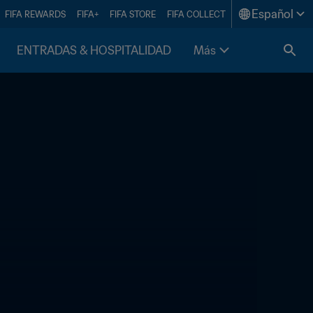
Español
FIFA REWARDS
FIFA+
FIFA STORE
FIFA COLLECT
ENTRADAS & HOSPITALIDAD
Más