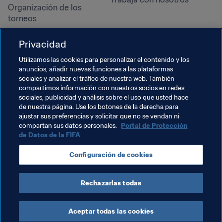
Organización de los 
torneos
Sostenibilidad
Privacidad
Derechos humanos y lucha 
contra la discriminación
Utilizamos las cookies para personalizar el contenido y los
anuncios, añadir nuevas funciones a las plataformas
Salud y atención médica
sociales y analizar el tráfico de nuestra web. También
Iniciativas educativas
compartimos información con nuestros socios en redes
sociales, publicidad y análisis sobre el uso que usted hace
de nuestra página. Use los botones de la derecha para
ajustar sus preferencias y solicitar que no se vendan ni
compartan sus datos personales.
Portal de Protección
de Datos de la FIFA
Configuración de cookies
Rechazarlas todas
TÉRMINOS DE SERVICIO
PORTAL DE PROTECCIÓN DE DATOS DE LA FIFA
DESCÁRGALO
CONFIGURACIÓN DE COOKIES
Copyright © 1994 - 2025 FIFA. Reservados todos los derechos.
Aceptar todas las cookies
Cookie Settings