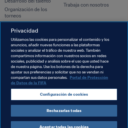
Desarrollo del talento
Trabaja con nosotros
Organización de los 
torneos
Sostenibilidad
Privacidad
Derechos humanos y lucha 
contra la discriminación
Utilizamos las cookies para personalizar el contenido y los
anuncios, añadir nuevas funciones a las plataformas
Salud y atención médica
sociales y analizar el tráfico de nuestra web. También
Iniciativas educativas
compartimos información con nuestros socios en redes
sociales, publicidad y análisis sobre el uso que usted hace
de nuestra página. Use los botones de la derecha para
ajustar sus preferencias y solicitar que no se vendan ni
compartan sus datos personales.
Portal de Protección
de Datos de la FIFA
Configuración de cookies
Rechazarlas todas
TÉRMINOS DE SERVICIO
PORTAL DE PROTECCIÓN DE DATOS DE LA FIFA
DESCÁRGALO
CONFIGURACIÓN DE COOKIES
Copyright © 1994 - 2025 FIFA. Reservados todos los derechos.
Aceptar todas las cookies