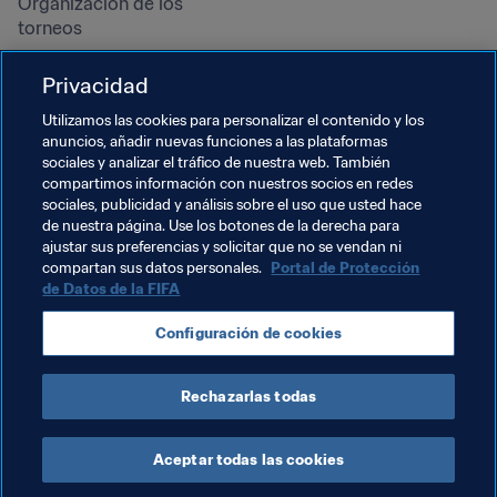
Organización de los 
torneos
Sostenibilidad
Privacidad
Derechos humanos y lucha 
contra la discriminación
Utilizamos las cookies para personalizar el contenido y los
anuncios, añadir nuevas funciones a las plataformas
Salud y atención médica
sociales y analizar el tráfico de nuestra web. También
Iniciativas educativas
compartimos información con nuestros socios en redes
sociales, publicidad y análisis sobre el uso que usted hace
de nuestra página. Use los botones de la derecha para
ajustar sus preferencias y solicitar que no se vendan ni
compartan sus datos personales.
Portal de Protección
de Datos de la FIFA
Configuración de cookies
Rechazarlas todas
TÉRMINOS DE SERVICIO
PORTAL DE PROTECCIÓN DE DATOS DE LA FIFA
DESCÁRGALO
CONFIGURACIÓN DE COOKIES
Copyright © 1994 - 2025 FIFA. Reservados todos los derechos.
Aceptar todas las cookies
Cookie Settings