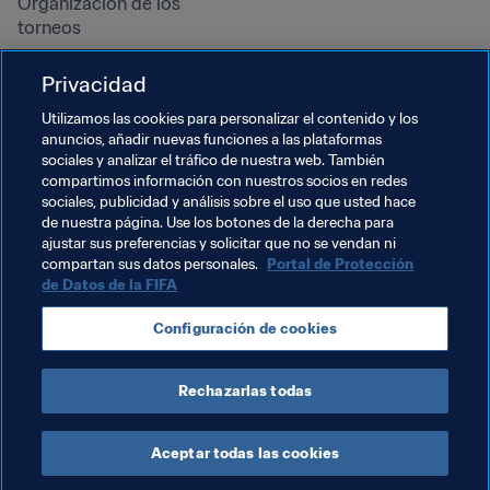
Organización de los 
torneos
Sostenibilidad
Privacidad
Derechos humanos y lucha 
contra la discriminación
Utilizamos las cookies para personalizar el contenido y los
anuncios, añadir nuevas funciones a las plataformas
Salud y atención médica
sociales y analizar el tráfico de nuestra web. También
Iniciativas educativas
compartimos información con nuestros socios en redes
sociales, publicidad y análisis sobre el uso que usted hace
de nuestra página. Use los botones de la derecha para
ajustar sus preferencias y solicitar que no se vendan ni
compartan sus datos personales.
Portal de Protección
de Datos de la FIFA
Configuración de cookies
Rechazarlas todas
TÉRMINOS DE SERVICIO
PORTAL DE PROTECCIÓN DE DATOS DE LA FIFA
DESCÁRGALO
CONFIGURACIÓN DE COOKIES
Copyright © 1994 - 2025 FIFA. Reservados todos los derechos.
Aceptar todas las cookies
Cookie Settings