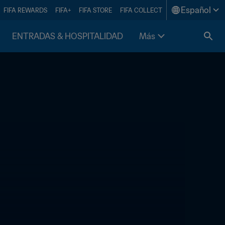
Español
FIFA REWARDS
FIFA+
FIFA STORE
FIFA COLLECT
ENTRADAS & HOSPITALIDAD
Más