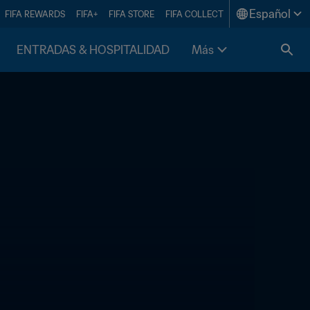
Español
FIFA REWARDS
FIFA+
FIFA STORE
FIFA COLLECT
ENTRADAS & HOSPITALIDAD
Más