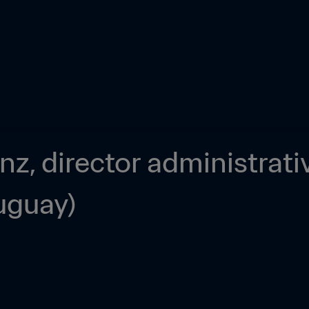
z, director administrati
uguay)