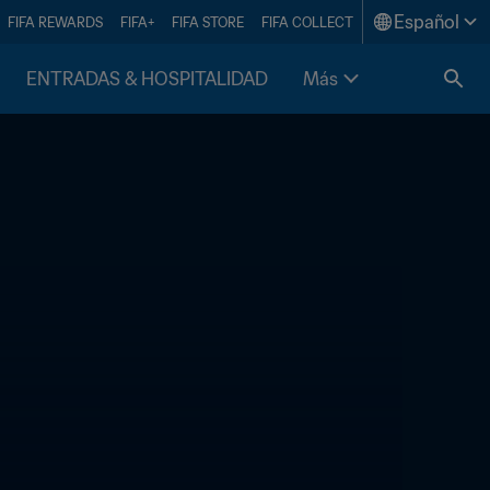
Español
FIFA REWARDS
FIFA+
FIFA STORE
FIFA COLLECT
ENTRADAS & HOSPITALIDAD
Más