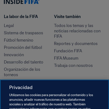
La labor de la FIFA
Visite también
Legal
Todos los temas y las 
noticias relacionadas con 
Sistema de traspasos
FIFA
Fútbol femenino
Reportes y documentos
Promoción del fútbol
Fundación FIFA
Innovación
FIFA Museum
Desarrollo del talento
Trabaja con nosotros
Organización de los 
torneos
Sostenibilidad
Privacidad
Derechos humanos y lucha 
contra la discriminación
Utilizamos las cookies para personalizar el contenido y los
anuncios, añadir nuevas funciones a las plataformas
Salud y atención médica
sociales y analizar el tráfico de nuestra web. También
compartimos información con nuestros socios en redes