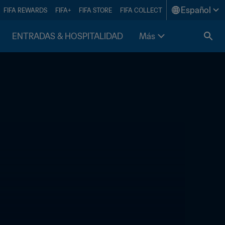
Español
FIFA REWARDS
FIFA+
FIFA STORE
FIFA COLLECT
ENTRADAS & HOSPITALIDAD
Más