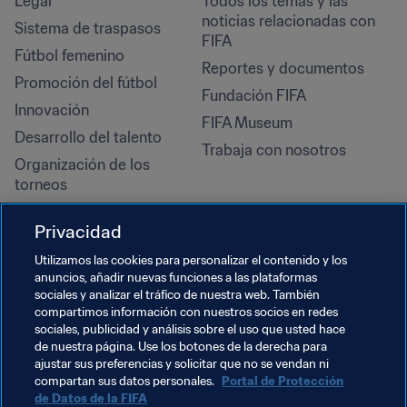
Legal
Todos los temas y las 
noticias relacionadas con 
Sistema de traspasos
FIFA
Fútbol femenino
Reportes y documentos
Promoción del fútbol
Fundación FIFA
Innovación
FIFA Museum
Desarrollo del talento
Trabaja con nosotros
Organización de los 
torneos
Sostenibilidad
Privacidad
Derechos humanos y lucha 
contra la discriminación
Utilizamos las cookies para personalizar el contenido y los
anuncios, añadir nuevas funciones a las plataformas
Salud y atención médica
sociales y analizar el tráfico de nuestra web. También
Iniciativas educativas
compartimos información con nuestros socios en redes
sociales, publicidad y análisis sobre el uso que usted hace
de nuestra página. Use los botones de la derecha para
ajustar sus preferencias y solicitar que no se vendan ni
compartan sus datos personales.
Portal de Protección
de Datos de la FIFA