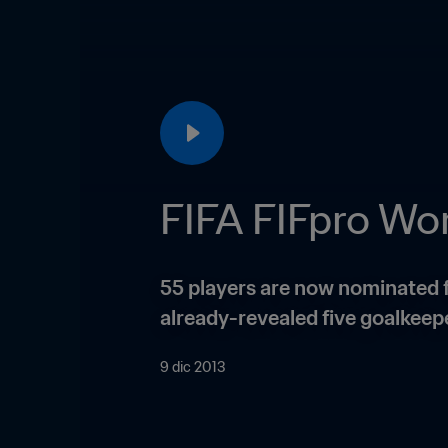
FIFA FIFpro Worl
55 players are now nominated for
already-revealed five goalkeepe
9 dic 2013