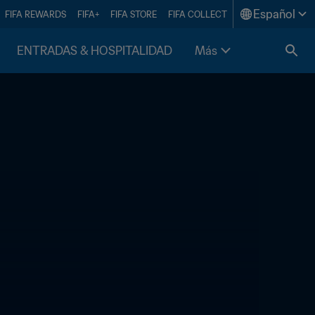
Español
FIFA REWARDS
FIFA+
FIFA STORE
FIFA COLLECT
ENTRADAS & HOSPITALIDAD
Más