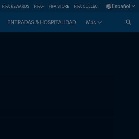
Español
FIFA REWARDS
FIFA+
FIFA STORE
FIFA COLLECT
ENTRADAS & HOSPITALIDAD
Más