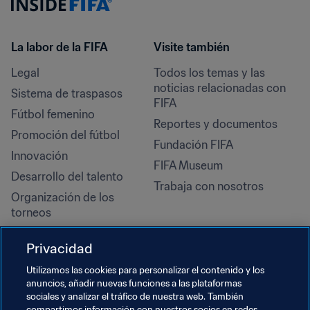
La labor de la FIFA
Visite también
Legal
Todos los temas y las 
noticias relacionadas con 
Sistema de traspasos
FIFA
Fútbol femenino
Reportes y documentos
Promoción del fútbol
Fundación FIFA
Innovación
FIFA Museum
Desarrollo del talento
Trabaja con nosotros
Organización de los 
torneos
Sostenibilidad
Privacidad
Derechos humanos y lucha 
contra la discriminación
Utilizamos las cookies para personalizar el contenido y los
anuncios, añadir nuevas funciones a las plataformas
Salud y atención médica
sociales y analizar el tráfico de nuestra web. También
compartimos información con nuestros socios en redes