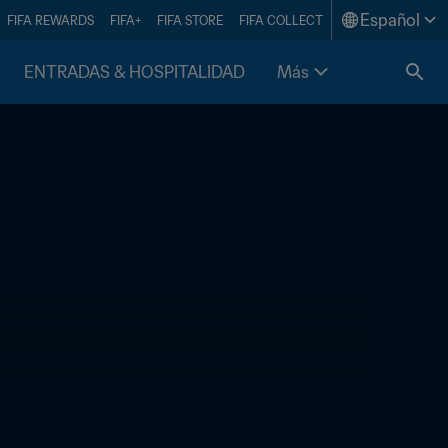
Español
FIFA REWARDS
FIFA+
FIFA STORE
FIFA COLLECT
ENTRADAS & HOSPITALIDAD
Más