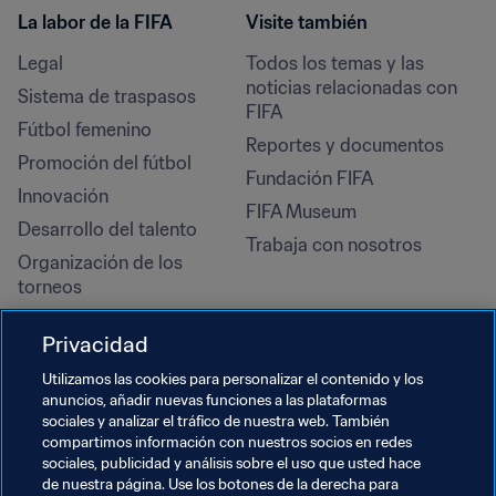
La labor de la FIFA
Visite también
Legal
Todos los temas y las 
noticias relacionadas con 
Sistema de traspasos
FIFA
Fútbol femenino
Reportes y documentos
Promoción del fútbol
Fundación FIFA
Innovación
FIFA Museum
Desarrollo del talento
Trabaja con nosotros
Organización de los 
torneos
Sostenibilidad
Privacidad
Derechos humanos y lucha 
contra la discriminación
Utilizamos las cookies para personalizar el contenido y los
anuncios, añadir nuevas funciones a las plataformas
Salud y atención médica
sociales y analizar el tráfico de nuestra web. También
Iniciativas educativas
compartimos información con nuestros socios en redes
sociales, publicidad y análisis sobre el uso que usted hace
de nuestra página. Use los botones de la derecha para