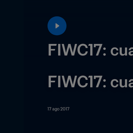
FIWC17: cuar
FIWC17: cua
17 ago 2017