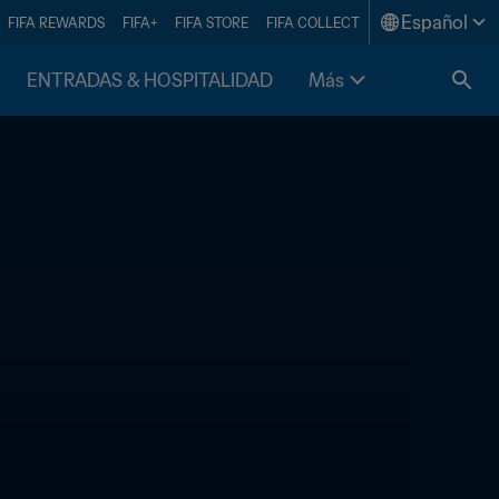
Español
FIFA REWARDS
FIFA+
FIFA STORE
FIFA COLLECT
ENTRADAS & HOSPITALIDAD
Más