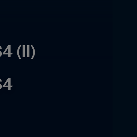
 (II)
S4