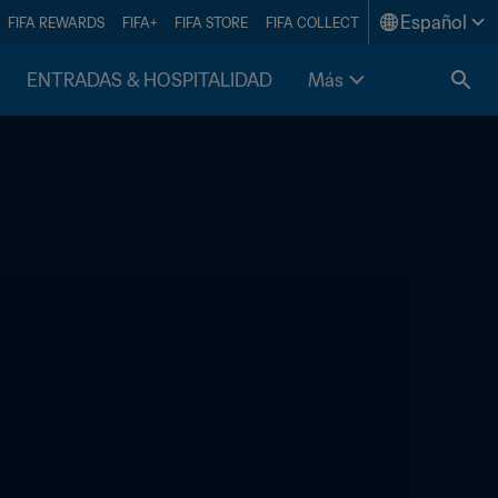
Español
FIFA REWARDS
FIFA+
FIFA STORE
FIFA COLLECT
ENTRADAS & HOSPITALIDAD
Más