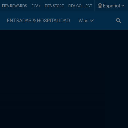
Español
FIFA REWARDS
FIFA+
FIFA STORE
FIFA COLLECT
ENTRADAS & HOSPITALIDAD
Más