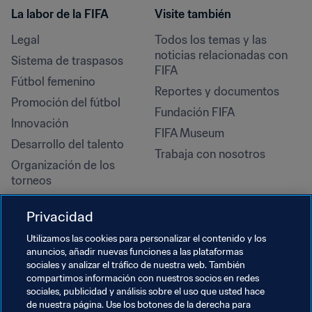
La labor de la FIFA
Visite también
Legal
Todos los temas y las 
noticias relacionadas con 
Sistema de traspasos
FIFA
Fútbol femenino
Reportes y documentos
Promoción del fútbol
Fundación FIFA
Innovación
FIFA Museum
Desarrollo del talento
Trabaja con nosotros
Organización de los 
torneos
Sostenibilidad
Privacidad
Derechos humanos y lucha 
contra la discriminación
Utilizamos las cookies para personalizar el contenido y los
anuncios, añadir nuevas funciones a las plataformas
Salud y atención médica
sociales y analizar el tráfico de nuestra web. También
Iniciativas educativas
compartimos información con nuestros socios en redes
sociales, publicidad y análisis sobre el uso que usted hace
de nuestra página. Use los botones de la derecha para