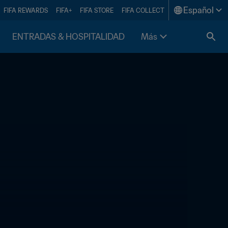
Español
FIFA REWARDS
FIFA+
FIFA STORE
FIFA COLLECT
ENTRADAS & HOSPITALIDAD
Más