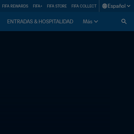
Español
FIFA REWARDS
FIFA+
FIFA STORE
FIFA COLLECT
ENTRADAS & HOSPITALIDAD
Más