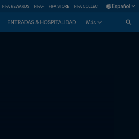
Español
FIFA REWARDS
FIFA+
FIFA STORE
FIFA COLLECT
ENTRADAS & HOSPITALIDAD
Más