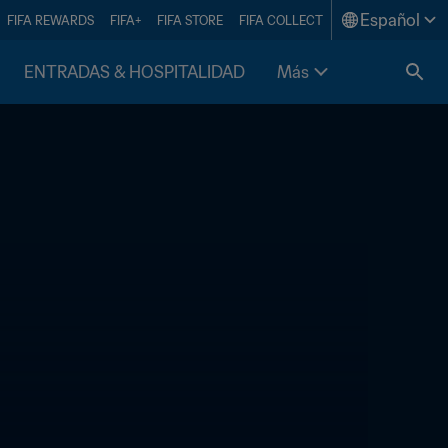
Español
FIFA REWARDS
FIFA+
FIFA STORE
FIFA COLLECT
ENTRADAS & HOSPITALIDAD
Más