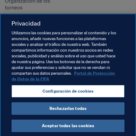
Organización de los 
torneos
Sostenibilidad
Privacidad
Derechos humanos y lucha 
contra la discriminación
Utilizamos las cookies para personalizar el contenido y los
anuncios, añadir nuevas funciones a las plataformas
Salud y atención médica
sociales y analizar el tráfico de nuestra web. También
Iniciativas educativas
compartimos información con nuestros socios en redes
sociales, publicidad y análisis sobre el uso que usted hace
de nuestra página. Use los botones de la derecha para
ajustar sus preferencias y solicitar que no se vendan ni
compartan sus datos personales.
Portal de Protección
de Datos de la FIFA
Configuración de cookies
Rechazarlas todas
TÉRMINOS DE SERVICIO
PORTAL DE PROTECCIÓN DE DATOS DE LA FIFA
DESCÁRGALO
CONFIGURACIÓN DE COOKIES
Copyright © 1994 - 2025 FIFA. Reservados todos los derechos.
Aceptar todas las cookies
Cookie Settings