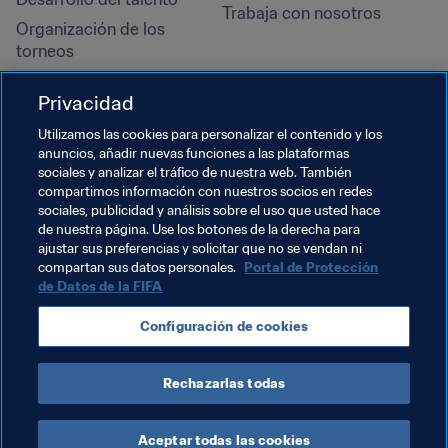
Trabaja con nosotros
Organización de los 
torneos
Sostenibilidad
Privacidad
Derechos humanos y lucha 
contra la discriminación
Utilizamos las cookies para personalizar el contenido y los
anuncios, añadir nuevas funciones a las plataformas
Salud y atención médica
sociales y analizar el tráfico de nuestra web. También
Iniciativas educativas
compartimos información con nuestros socios en redes
sociales, publicidad y análisis sobre el uso que usted hace
de nuestra página. Use los botones de la derecha para
ajustar sus preferencias y solicitar que no se vendan ni
compartan sus datos personales.
Portal de Protección
de Datos de la FIFA
Configuración de cookies
Rechazarlas todas
TÉRMINOS DE SERVICIO
PORTAL DE PROTECCIÓN DE DATOS DE LA FIFA
DESCÁRGALO
CONFIGURACIÓN DE COOKIES
Copyright © 1994 - 2025 FIFA. Reservados todos los derechos.
Aceptar todas las cookies