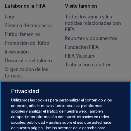
La labor de la FIFA
Visite también
Legal
Todos los temas y las 
noticias relacionadas con 
Sistema de traspasos
FIFA
Fútbol femenino
Reportes y documentos
Promoción del fútbol
Fundación FIFA
Innovación
FIFA Museum
Desarrollo del talento
Trabaja con nosotros
Organización de los 
torneos
Sostenibilidad
Privacidad
Derechos humanos y lucha 
contra la discriminación
Utilizamos las cookies para personalizar el contenido y los
anuncios, añadir nuevas funciones a las plataformas
Salud y atención médica
sociales y analizar el tráfico de nuestra web. También
Iniciativas educativas
compartimos información con nuestros socios en redes
sociales, publicidad y análisis sobre el uso que usted hace
de nuestra página. Use los botones de la derecha para