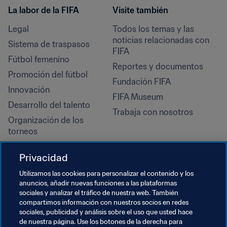
La labor de la FIFA
Visite también
Legal
Todos los temas y las 
noticias relacionadas con 
Sistema de traspasos
FIFA
Fútbol femenino
Reportes y documentos
Promoción del fútbol
Fundación FIFA
Innovación
FIFA Museum
Desarrollo del talento
Trabaja con nosotros
Organización de los 
torneos
Sostenibilidad
Privacidad
Derechos humanos y lucha 
contra la discriminación
Utilizamos las cookies para personalizar el contenido y los
anuncios, añadir nuevas funciones a las plataformas
Salud y atención médica
sociales y analizar el tráfico de nuestra web. También
Iniciativas educativas
compartimos información con nuestros socios en redes
sociales, publicidad y análisis sobre el uso que usted hace
de nuestra página. Use los botones de la derecha para