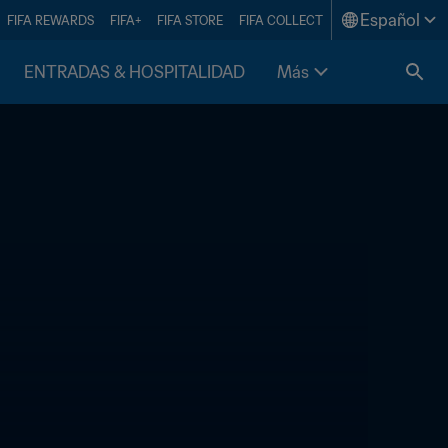
Español
FIFA REWARDS
FIFA+
FIFA STORE
FIFA COLLECT
ENTRADAS & HOSPITALIDAD
Más