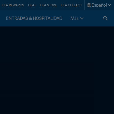
Español
FIFA REWARDS
FIFA+
FIFA STORE
FIFA COLLECT
ENTRADAS & HOSPITALIDAD
Más