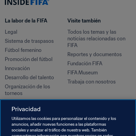
La labor de la FIFA
Visite también
Legal
Todos los temas y las 
noticias relacionadas con 
Sistema de traspasos
FIFA
Fútbol femenino
Reportes y documentos
Promoción del fútbol
Fundación FIFA
Innovación
FIFA Museum
Desarrollo del talento
Trabaja con nosotros
Organización de los 
torneos
Sostenibilidad
Privacidad
Derechos humanos y lucha 
contra la discriminación
Utilizamos las cookies para personalizar el contenido y los
anuncios, añadir nuevas funciones a las plataformas
Salud y atención médica
sociales y analizar el tráfico de nuestra web. También
compartimos información con nuestros socios en redes