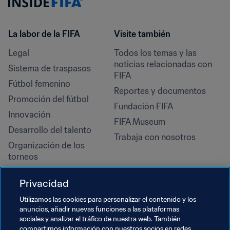
La labor de la FIFA
Visite también
Legal
Todos los temas y las 
noticias relacionadas con 
Sistema de traspasos
FIFA
Fútbol femenino
Reportes y documentos
Promoción del fútbol
Fundación FIFA
Innovación
FIFA Museum
Desarrollo del talento
Trabaja con nosotros
Organización de los 
torneos
Sostenibilidad
Privacidad
Derechos humanos y lucha 
contra la discriminación
Utilizamos las cookies para personalizar el contenido y los
anuncios, añadir nuevas funciones a las plataformas
Salud y atención médica
sociales y analizar el tráfico de nuestra web. También
Iniciativas educativas
compartimos información con nuestros socios en redes