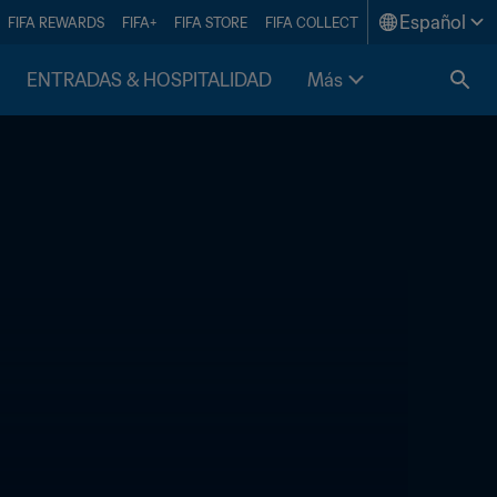
Español
FIFA REWARDS
FIFA+
FIFA STORE
FIFA COLLECT
ENTRADAS & HOSPITALIDAD
Más