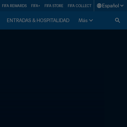
Español
FIFA REWARDS
FIFA+
FIFA STORE
FIFA COLLECT
ENTRADAS & HOSPITALIDAD
Más