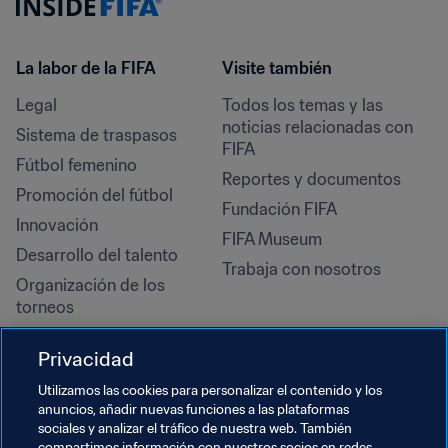
La labor de la FIFA
Visite también
Legal
Todos los temas y las 
noticias relacionadas con 
Sistema de traspasos
FIFA
Fútbol femenino
Reportes y documentos
Promoción del fútbol
Fundación FIFA
Innovación
FIFA Museum
Desarrollo del talento
Trabaja con nosotros
Organización de los 
torneos
Sostenibilidad
Privacidad
Derechos humanos y lucha 
contra la discriminación
Utilizamos las cookies para personalizar el contenido y los
anuncios, añadir nuevas funciones a las plataformas
Salud y atención médica
sociales y analizar el tráfico de nuestra web. También
compartimos información con nuestros socios en redes