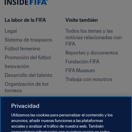
La labor de la FIFA
Visite también
Legal
Todos los temas y las 
noticias relacionadas con 
Sistema de traspasos
FIFA
Fútbol femenino
Reportes y documentos
Promoción del fútbol
Fundación FIFA
Innovación
FIFA Museum
Desarrollo del talento
Trabaja con nosotros
Organización de los 
torneos
Sostenibilidad
Privacidad
Derechos humanos y lucha 
contra la discriminación
Utilizamos las cookies para personalizar el contenido y los
anuncios, añadir nuevas funciones a las plataformas
Salud y atención médica
sociales y analizar el tráfico de nuestra web. También
compartimos información con nuestros socios en redes