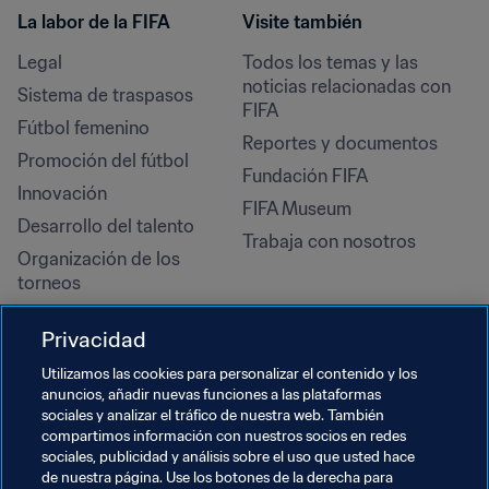
La labor de la FIFA
Visite también
Legal
Todos los temas y las 
noticias relacionadas con 
Sistema de traspasos
FIFA
Fútbol femenino
Reportes y documentos
Promoción del fútbol
Fundación FIFA
Innovación
FIFA Museum
Desarrollo del talento
Trabaja con nosotros
Organización de los 
torneos
Sostenibilidad
Privacidad
Derechos humanos y lucha 
contra la discriminación
Utilizamos las cookies para personalizar el contenido y los
anuncios, añadir nuevas funciones a las plataformas
Salud y atención médica
sociales y analizar el tráfico de nuestra web. También
Iniciativas educativas
compartimos información con nuestros socios en redes
sociales, publicidad y análisis sobre el uso que usted hace
de nuestra página. Use los botones de la derecha para