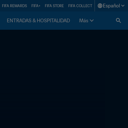
Español
FIFA REWARDS
FIFA+
FIFA STORE
FIFA COLLECT
ENTRADAS & HOSPITALIDAD
Más