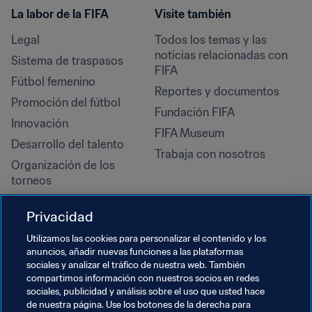
La labor de la FIFA
Visite también
Legal
Todos los temas y las 
noticias relacionadas con 
Sistema de traspasos
FIFA
Fútbol femenino
Reportes y documentos
Promoción del fútbol
Fundación FIFA
Innovación
FIFA Museum
Desarrollo del talento
Trabaja con nosotros
Organización de los 
torneos
Sostenibilidad
Privacidad
Derechos humanos y lucha 
contra la discriminación
Utilizamos las cookies para personalizar el contenido y los
anuncios, añadir nuevas funciones a las plataformas
Salud y atención médica
sociales y analizar el tráfico de nuestra web. También
Iniciativas educativas
compartimos información con nuestros socios en redes
sociales, publicidad y análisis sobre el uso que usted hace
de nuestra página. Use los botones de la derecha para