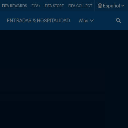
Español
FIFA REWARDS
FIFA+
FIFA STORE
FIFA COLLECT
ENTRADAS & HOSPITALIDAD
Más