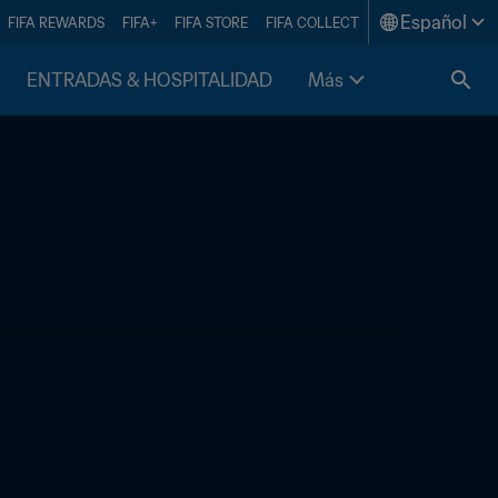
Español
FIFA REWARDS
FIFA+
FIFA STORE
FIFA COLLECT
ENTRADAS & HOSPITALIDAD
Más