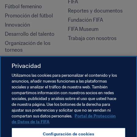
FIFA
Fútbol femenino
Reportes y documentos
Promoción del fútbol
Fundación FIFA
Innovación
FIFA Museum
Desarrollo del talento
Trabaja con nosotros
Organización de los 
torneos
Sostenibilidad
Privacidad
Derechos humanos y lucha 
contra la discriminación
Utilizamos las cookies para personalizar el contenido y los
anuncios, añadir nuevas funciones a las plataformas
Salud y atención médica
sociales y analizar el tráfico de nuestra web. También
Iniciativas educativas
compartimos información con nuestros socios en redes
sociales, publicidad y análisis sobre el uso que usted hace
de nuestra página. Use los botones de la derecha para
ajustar sus preferencias y solicitar que no se vendan ni
compartan sus datos personales.
Portal de Protección
de Datos de la FIFA
Configuración de cookies