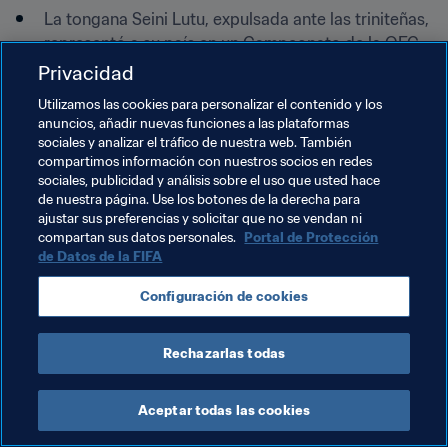
La tongana Seini Lutu, expulsada ante las triniteñas, 
representó a su país en un Campeonato de la OFC 
Sub-20 de fútbol 11 con apenas 13 años.
Privacidad
Próximos partidos
Utilizamos las cookies para personalizar el contenido y los
11 de octubre
anuncios, añadir nuevas funciones a las plataformas
sociales y analizar el tráfico de nuestra web. También
Japón – República Dominicana, Grupo D, Tecnópolis
compartimos información con nuestros socios en redes
sociales, publicidad y análisis sobre el uso que usted hace
Tonga - España, Grupo C, Tecnópolis
de nuestra página. Use los botones de la derecha para
España y Japón parten como amplios favoritos para 
ajustar sus preferencias y solicitar que no se vendan ni
quedarse con la victoria en sus duelos de este jueves. En 
compartan sus datos personales.
Portal de Protección
de Datos de la FIFA
caso de cumplir con los pronósticos, ambos quedarían 
con un pie en las semifinales en sus respectivas zonas.
Configuración de cookies
Documentos Relacionados
Rechazarlas todas
Aceptar todas las cookies