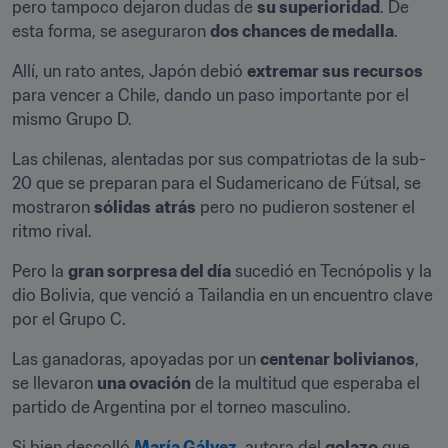
pero tampoco dejaron dudas de 
su superioridad
. De 
esta forma, se aseguraron 
dos chances de medalla
.
Allí, un rato antes, Japón debió 
extremar sus recursos
para vencer a Chile, dando un paso importante por el 
mismo Grupo D.
Las chilenas, alentadas por sus compatriotas de la sub-
20 que se preparan para el Sudamericano de Fútsal, se 
mostraron 
sólidas
atrás
 pero no pudieron sostener el 
ritmo rival.
Pero la 
gran sorpresa del día
 sucedió en Tecnópolis y la 
dio Bolivia, que venció a Tailandia en un encuentro clave 
por el Grupo C.
Las ganadoras, apoyadas por un 
centenar bolivianos
, 
se llevaron 
una ovación
 de la multitud que esperaba el 
partido de Argentina por el torneo masculino.
Si bien descolló 
María Gálvez
, autora del 
golazo
 que 