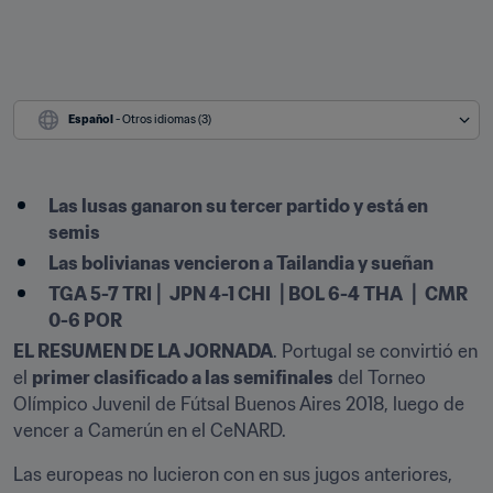
Español
 - Otros idiomas (3)
Las lusas ganaron su tercer partido y está en 
semis
Las bolivianas vencieron a Tailandia y sueñan
TGA 5-7 TRI⎪
JPN 4-1 CHI
⎪BOL 6-4 THA
⎪
CMR 
0-6 POR
EL RESUMEN DE LA JORNADA
. Portugal se convirtió en 
el 
primer clasificado a las semifinales
 del Torneo 
Olímpico Juvenil de Fútsal Buenos Aires 2018, luego de 
vencer a Camerún en el CeNARD.
Las europeas no lucieron con en sus jugos anteriores, 