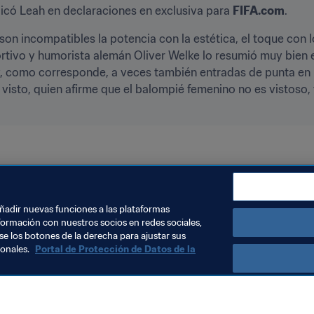
licó Leah en declaraciones en exclusiva para 
FIFA.com
.
on incompatibles la potencia con la estética, el toque con lo
rtivo y humorista alemán Oliver Welke lo resumió muy bien 
 y, como corresponde, a veces también entradas de punta en 
o visto, quien afirme que el balompié femenino no es vistoso, 
añadir nuevas funciones a las plataformas
formación con nuestros socios en redes sociales,
se los botones de la derecha para ajustar sus
sonales.
Portal de Protección de Datos de la