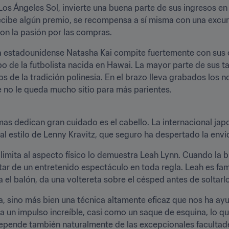
os Ángeles Sol, invierte una buena parte de sus ingresos en
cibe algún premio, se recompensa a sí misma con una excursió
con la pasión por las compras.
 la estadounidense Natasha Kai compite fuertemente con sus 
o de la futbolista nacida en Hawai. La mayor parte de sus ta
s de la tradición polinesia. En el brazo lleva grabados los 
 no le queda mucho sitio para más parientes.
mas dedican gran cuidado es el cabello. La internacional jap
l estilo de Lenny Kravitz, que seguro ha despertado la envidi
 limita al aspecto físico lo demuestra Leah Lynn. Cuando la br
tar de un entretenido espectáculo en toda regla. Leah es fa
 el balón, da una voltereta sobre el césped antes de soltarlo
a, sino más bien una técnica altamente eficaz que nos ha ay
 un impulso increíble, casi como un saque de esquina, lo qu
depende también naturalmente de las excepcionales facultad