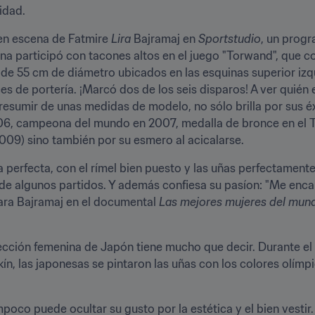
idad.
en escena de Fatmire 
Lira
 Bajramaj en 
Sportstudio
, un progr
a participó con tacones altos en el juego "Torwand", que con
e 55 cm de diámetro ubicados en las esquinas superior izqui
es de portería. ¡Marcó dos de los seis disparos! A ver quién 
resumir de unas medidas de modelo, no sólo brilla por sus éx
6, campeona del mundo en 2007, medalla de bronce en el T
09) sino también por su esmero al acicalarse.
a perfecta, con el rímel bien puesto y las uñas perfectament
de algunos partidos. Y además confiesa su pasíon: "Me enca
lara Bajramaj en el documental 
Las mejores mujeres del mun
elección femenina de Japón tiene mucho que decir. Durante el
, las japonesas se pintaron las uñas con los colores olímpi
co puede ocultar su gusto por la estética y el bien vestir. 