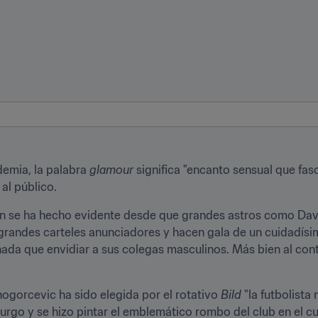
emia, la palabra 
glamour
 significa "encanto sensual que fasc
al público.
en se ha hecho evidente desde que grandes astros como Dav
 grandes carteles anunciadores y hacen gala de un cuidadísim
nada que envidiar a sus colegas masculinos. Más bien al cont
ogorcevic ha sido elegida por el rotativo 
Bild
 "la futbolista
urgo y se hizo pintar el emblemático rombo del club en el cu