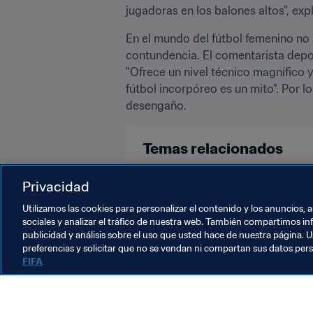
jugadoras en los balones altos", exp
En el mundo del fútbol femenino no s
contundencia. El comentarista depo
"Ofrece un nivel técnico magnífico
fútbol incorpóreo es un mito". Por l
desengaño.
Temas relacionados
Competiciones
Privacidad
Utilizamos las cookies para personalizar el contenido y los anuncios, 
sociales y analizar el tráfico de nuestra web. También compartimos in
publicidad y análisis sobre el uso que usted hace de nuestra página. U
preferencias y solicitar que no se vendan ni compartan sus datos per
FIFA