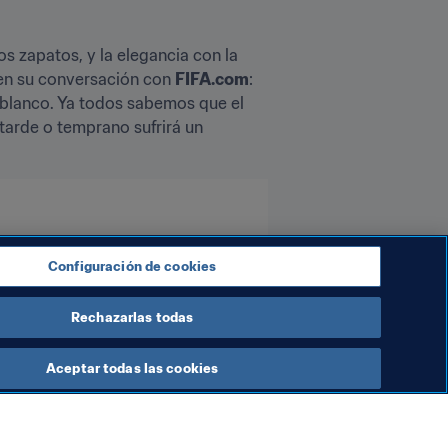
s zapatos, y la elegancia con la 
en su conversación con 
FIFA.com
: 
blanco. Ya todos sabemos que el 
tarde o temprano sufrirá un 
Configuración de cookies
Rechazarlas todas
Aceptar todas las cookies