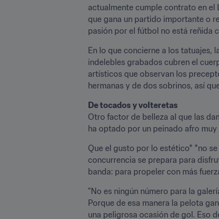
actualmente cumple contrato en el L
que gana un partido importante o re
pasión por el fútbol no está reñida 
En lo que concierne a los tatuajes,
indelebles grabados cubren el cuerp
artísticos que observan los precepto
hermanas y de dos sobrinos, así que
De tocados y volteretas
Otro factor de belleza al que las da
ha optado por un peinado afro muy a
Que el gusto por lo estético* *no se
concurrencia se prepara para disfru
banda: para propeler con más fuerza
"No es ningún número para la galerí
Porque de esa manera la pelota gana
una peligrosa ocasión de gol. Eso 