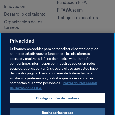
Fundación FIFA
Innovación
FIFA Museum
Desarrollo del talento
Trabaja con nosotros
Organización de los 
torneos
Sostenibilidad
Privacidad
Derechos humanos y lucha 
contra la discriminación
Utilizamos las cookies para personalizar el contenido y los
anuncios, añadir nuevas funciones a las plataformas
Salud y atención médica
sociales y analizar el tráfico de nuestra web. También
Iniciativas educativas
compartimos información con nuestros socios en redes
sociales, publicidad y análisis sobre el uso que usted hace
de nuestra página. Use los botones de la derecha para
ajustar sus preferencias y solicitar que no se vendan ni
compartan sus datos personales.
Portal de Protección
de Datos de la FIFA
Configuración de cookies
Rechazarlas todas